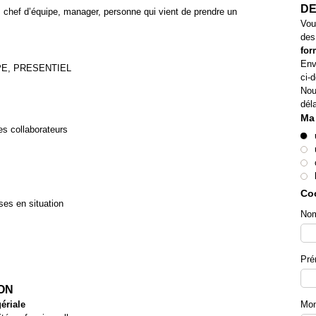
DE
: chef d’équipe, manager, personne qui vient de prendre
un
Vou
de
for
Env
PE, PRESENTIEL
ci-
Nou
déla
Ma
ses collaborateurs
Co
ses en situation
No
Pr
ON
Mon
ériale