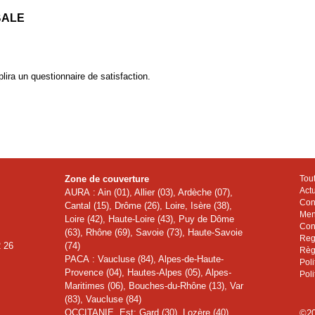
BALE
lira un questionnaire de satisfaction.
Zone de couverture
Tou
Actu
AURA : Ain (01), Allier (03), Ardèche (07),
Con
Cantal (15), Drôme (26), Loire, Isère (38),
Men
Loire (42), Haute-Loire (43), Puy de Dôme
Con
(63), Rhône (69), Savoie (73), Haute-Savoie
Regi
2 26
(74)
Règ
PACA : Vaucluse (84), Alpes-de-Haute-
Poli
Provence (04), Hautes-Alpes (05), Alpes-
Poli
Maritimes (06), Bouches-du-Rhône (13), Var
(83), Vaucluse (84)
OCCITANIE Est: Gard (30), Lozère (40)
©20