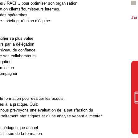
ches / RACI… pour optimiser son organisation
tion clients/fournisseurs internes.
odes opératoires
J'ai
 : briefing, réunion d’équipe
ifier sa plus value
rs par la délégation
 niveau de confiance
e ses collaborateurs
égation
rmission
ccompagner
de formation pour évaluer les acquis.
es à la pratique. Quiz
 nous prévoyons une évaluation de la satisfaction du
un traitement statistiques et d’une analyse venant alimenter
re pédagogique annuel.
 l’issue de la formation.