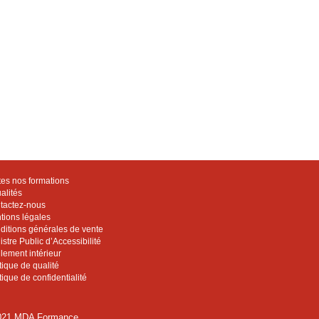
tes nos formations
alités
tactez-nous
tions légales
ditions générales de vente
stre Public d’Accessibilité
lement intérieur
tique de qualité
tique de confidentialité
21 MDA Formance