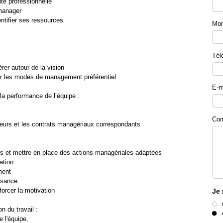
té professionnelle
 manager
ntifier ses ressources
Mon
Tél
rer autour de la vision
ier les modes de management préférentiel
E-m
 la performance de l’équipe :
Com
ateurs et les contrats managériaux correspondants
urs et mettre en place des actions managériales adaptées
ation
ment
ssance
forcer la motivation
Je 
on du travail :
e l'équipe.