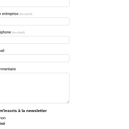
 entreprise
facultatif
éphone
facultatif
ail
mentaire
m'inscris à la newsletter
non
oui