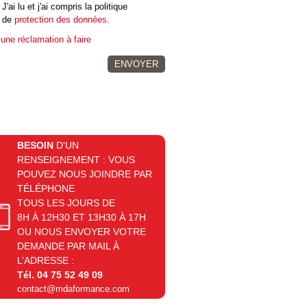
J'ai lu et j'ai compris la politique
de
protection des données
.
 une réclamation à faire
BESOIN
D'UN
RENSEIGNEMENT : VOUS
POUVEZ NOUS JOINDRE PAR
TÉLÉPHONE
TOUS LES JOURS DE
8H À 12H30 ET 13H30 À 17H
OU NOUS ENVOYER VOTRE
DEMANDE PAR MAIL À
L’ADRESSE :
Tél. 04 75 52 49 09
contact@mdaformance.com